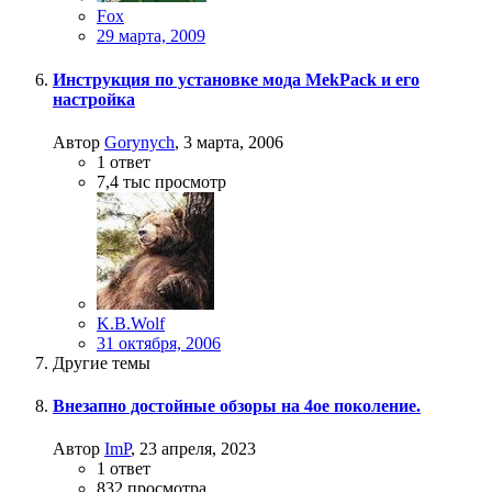
Fox
29 марта, 2009
Инструкция по установке мода MekPack и его
настройка
Автор
Gorynych
,
3 марта, 2006
1
ответ
7,4 тыс
просмотр
K.B.Wolf
31 октября, 2006
Другие темы
Внезапно достойные обзоры на 4ое поколение.
Автор
ImP
,
23 апреля, 2023
1
ответ
832
просмотра