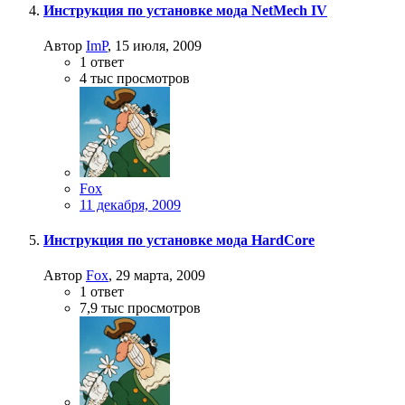
Инструкция по установке мода NetMech IV
Автор
ImP
,
15 июля, 2009
1
ответ
4 тыс
просмотров
Fox
11 декабря, 2009
Инструкция по установке мода HardCore
Автор
Fox
,
29 марта, 2009
1
ответ
7,9 тыс
просмотров