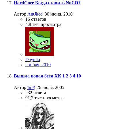
HardCore Когда ставить NoCD?
Автор
AntJkee
,
30 июня, 2010
16
ответов
4,8 тыс
просмотра
Daymio
2 июля, 2010
Вышла новая бета ХК
1
2
3
4
10
Автор
ImP
,
26 июля, 2005
232
ответа
91,7 тыс
просмотра