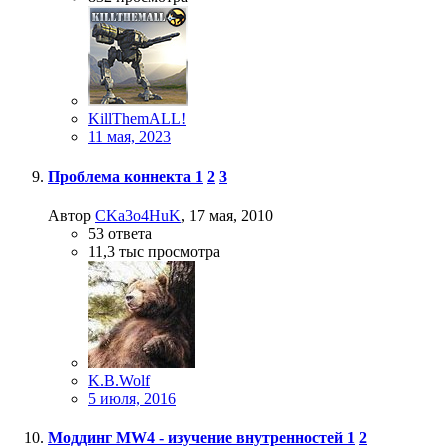
KillThemALL!
11 мая, 2023
Проблема коннекта
1
2
3
Автор
CKa3o4HuK
,
17 мая, 2010
53
ответа
11,3 тыс
просмотра
K.B.Wolf
5 июля, 2016
Моддинг MW4 - изучение внутренностей
1
2