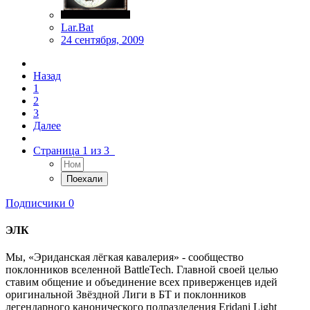
Lar.Bat
24 сентября, 2009
Назад
1
2
3
Далее
Страница 1 из 3
Подписчики
0
ЭЛК
Мы, «Эриданская лёгкая кавалерия» - сообщество
поклонников вселенной BattleTech. Главной своей целью
ставим общение и объединение всех приверженцев идей
оригинальной Звёздной Лиги в БТ и поклонников
легендарного канонического подразделения Eridani Light