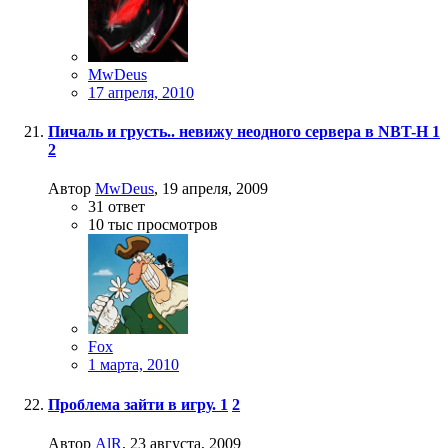
MwDeus
17 апреля, 2010
Пичаль и грусть.. невижу неодного сервера в NBT-H
1
2
Автор
MwDeus
,
19 апреля, 2009
31
ответ
10 тыс
просмотров
Fox
1 марта, 2010
Проблема зайти в игру.
1
2
Автор
AlR
,
23 августа, 2009