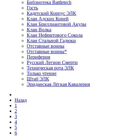
Библиотека Battletech
Гость
Кадетский Корпус ЭЛК
Клан Адских Коней
Клан Бриллиантовой Акулы
Клан Волка
Клан Нефритового Сокола
Клан Стальной Гадюки
Отставные воины
Отставные воины*
Периферия
Русский Легион Смерти
Техническая рота ЭЛК
Только чтение
Штаб ЭЛК
Эриданская Лёгкая Кавалерия
Назад
1
2
3
4
5
6