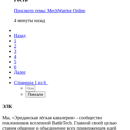
Просмотр темы: MechWarrior Online
4 минуты назад
Назад
1
2
3
4
5
6
Далее
Страница 1 из 6
ЭЛК
Мы, «Эриданская лёгкая кавалерия» - сообщество
поклонников вселенной BattleTech. Главной своей целью
ставим общение и объединение всех приверженцев идей