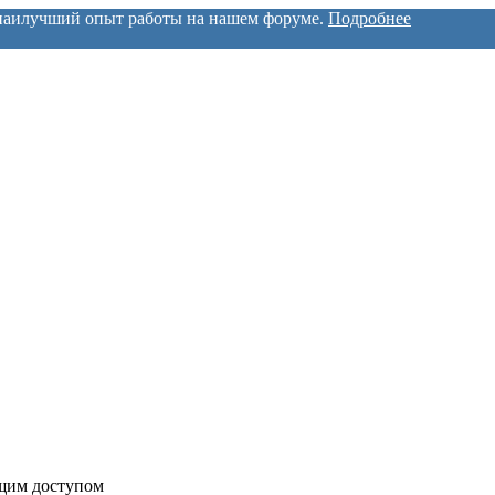
м наилучший опыт работы на нашем форуме.
Подробнее
бщим доступом