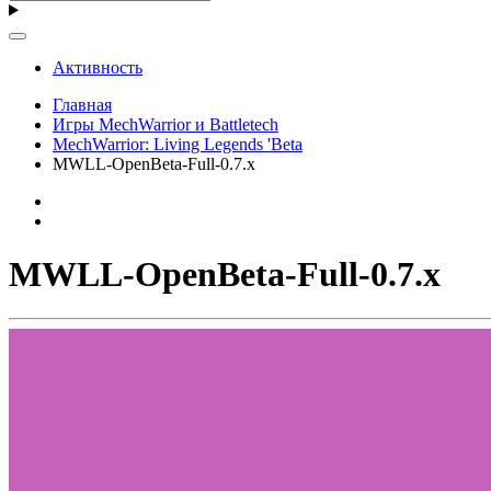
Активность
Главная
Игры MechWarrior и Battletech
MechWarrior: Living Legends 'Beta
MWLL-OpenBeta-Full-0.7.х
MWLL-OpenBeta-Full-0.7.х