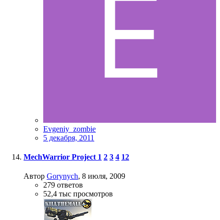
Evgeniy_zombie
5 декабря, 2011
MechWarrior Project
1
2
3
4
12
Автор
Gorynych
,
8 июля, 2009
279
ответов
52,4 тыс
просмотров