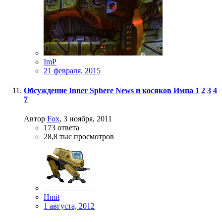
ImP
21 февраля, 2015
Обсуждение Inner Sphere News и косяков Импа
1
2
3
4
7
Автор
Fox
,
3 ноября, 2011
173
ответа
28,8 тыс
просмотров
Hmit
1 августа, 2012