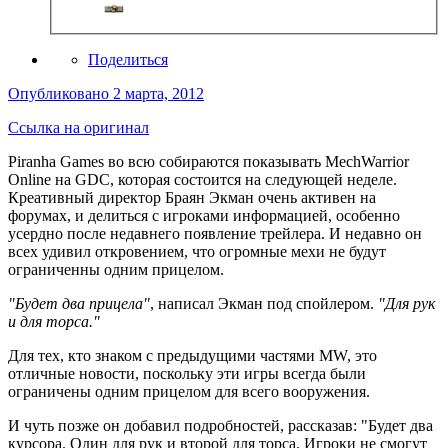
Поделиться
Опубликовано
2 марта, 2012
Ссылка на оригинал
Piranha Games во всю собираются показывать MechWarrior
Online на GDC, которая состоится на следующей неделе.
Креативный директор Браян Экман очень активен на
форумах, и делиться с игроками информацией, особенно
усердно после недавнего появление трейлера. И недавно он
всех удивил откровением, что огромные мехи не будут
ограниченны одним прицелом.
"Будет два прицела"
, написал Экман под спойлером.
"Для рук
и для торса."
Для тех, кто знаком с предыдущими частями MW, это
отличные новости, поскольку эти игры всегда были
ограничены одним прицелом для всего вооружения.
И чуть позже он добавил подробностей, рассказав: "Будет два
курсора. Один для рук и второй для торса. Игроки не смогут