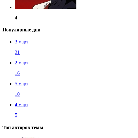
4
Популярные дни
3 март
21
2 март
16
5 март
10
4 март
5
Топ авторов темы