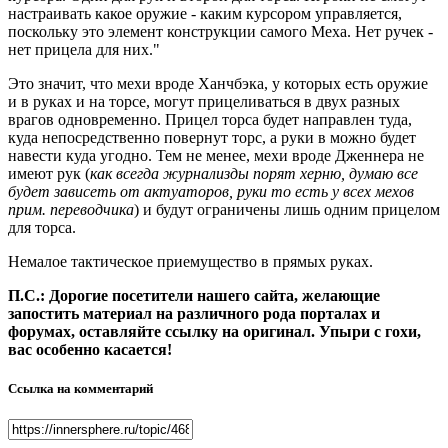
настраивать какое оружие - каким курсором управляется,
поскольку это элемент конструкции самого Меха. Нет ручек -
нет прицела для них."
Это значит, что мехи вроде Ханчбэка, у которых есть оружие
и в руках и на торсе, могут прицеливаться в двух разных
врагов одновременно. Прицел торса будет направлен туда,
куда непосредственно повернут торс, а руки в можно будет
навести куда угодно. Тем не менее, мехи вроде Дженнера не
имеют рук (
как всегда журнализды порят херню, думаю все
будет зависеть от актуаторов, руки то есть у всех мехов
прим. переводчика
) и будут ограничены лишь одним прицелом
для торса.
Немалое тактическое приемущество в прямых руках.
П.С.: Дорогие посетители нашего сайта, желающие
запостить материал на различного рода порталах и
форумах, оставляйте ссылку на оригинал. Упыри с гохи,
вас особенно касается!
Ссылка на комментарий