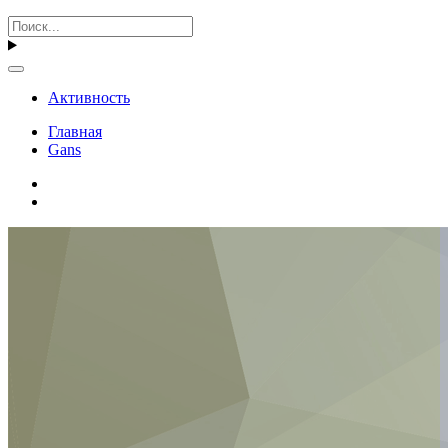
Активность
Главная
Gans