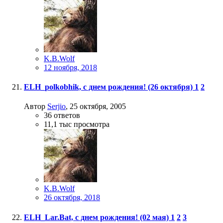
K.B.Wolf
12 ноября, 2018
ELH_polkobhik, с днем рождения! (26 октября)
1
2
Автор
Serjio
,
25 октября, 2005
36
ответов
11,1 тыс
просмотра
K.B.Wolf
26 октября, 2018
ELH_Lar.Bat, с днем рождения! (02 мая)
1
2
3