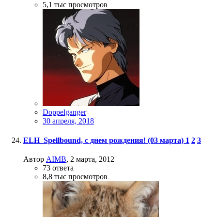
5,1 тыс
просмотров
Doppelganger
30 апреля, 2018
ELH_Spellbound, с днем рождения! (03 марта)
1
2
3
Автор
AIMB
,
2 марта, 2012
73
ответа
8,8 тыс
просмотров