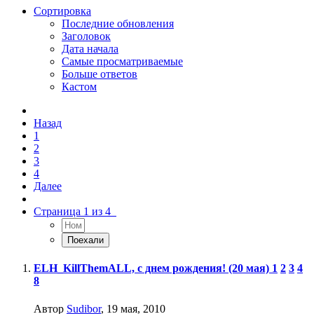
Сортировка
Последние обновления
Заголовок
Дата начала
Самые просматриваемые
Больше ответов
Кастом
Назад
1
2
3
4
Далее
Страница 1 из 4
ELH_KillThemALL, с днем рождения! (20 мая)
1
2
3
4
8
Автор
Sudibor
,
19 мая, 2010