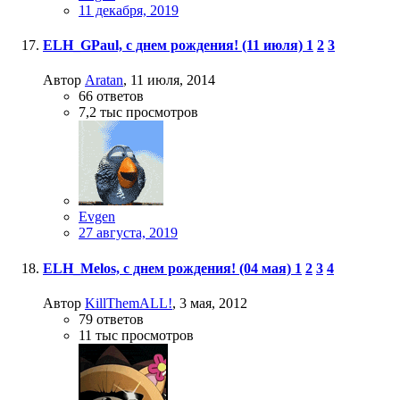
11 декабря, 2019
ELH_GPaul, с днем рождения! (11 июля)
1
2
3
Автор
Aratan
,
11 июля, 2014
66
ответов
7,2 тыс
просмотров
Evgen
27 августа, 2019
ELH_Melos, с днем рождения! (04 мая)
1
2
3
4
Автор
KillThemALL!
,
3 мая, 2012
79
ответов
11 тыс
просмотров