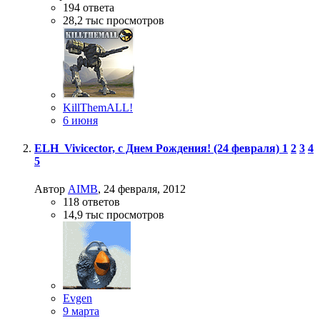
194
ответа
28,2 тыс
просмотров
KillThemALL!
6 июня
ELH_Vivicector, с Днем Рождения! (24 февраля)
1
2
3
4
5
Автор
AIMB
,
24 февраля, 2012
118
ответов
14,9 тыс
просмотров
Evgen
9 марта