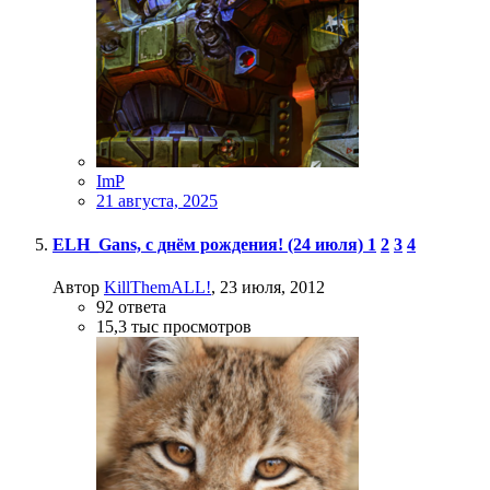
ImP
21 августа, 2025
ELH_Gans, с днём рождения! (24 июля)
1
2
3
4
Автор
KillThemALL!
,
23 июля, 2012
92
ответа
15,3 тыс
просмотров