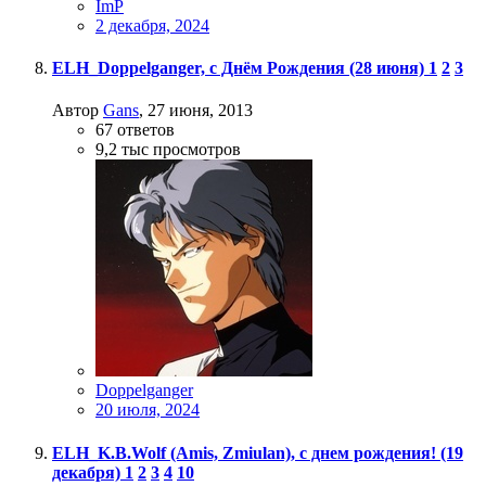
ImP
2 декабря, 2024
ELH_Doppelganger, с Днём Рождения (28 июня)
1
2
3
Автор
Gans
,
27 июня, 2013
67
ответов
9,2 тыс
просмотров
Doppelganger
20 июля, 2024
ELH_K.B.Wolf (Amis, Zmiulan), с днем рождения! (19
декабря)
1
2
3
4
10