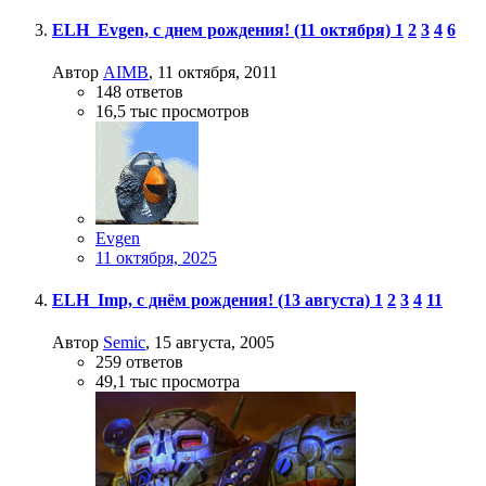
ELH_Evgen, с днем рождения! (11 октября)
1
2
3
4
6
Автор
AIMB
,
11 октября, 2011
148
ответов
16,5 тыс
просмотров
Evgen
11 октября, 2025
ELH_Imp, с днём рождения! (13 августа)
1
2
3
4
11
Автор
Semic
,
15 августа, 2005
259
ответов
49,1 тыс
просмотра