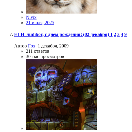
Nivix
21 июля, 2025
ELH_Sudibor, с днем рождения! (02 декабря)
1
2
3
4
9
Автор
Fox
,
1 декабря, 2009
211
ответов
30 тыс
просмотров