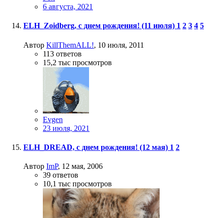
6 августа, 2021
ELH_Zoidberg, с днем рождения! (11 июля)
1
2
3
4
5
Автор
KillThemALL!
,
10 июля, 2011
113
ответов
15,2 тыс
просмотров
Evgen
23 июля, 2021
ELH_DREAD, с днем рождения! (12 мая)
1
2
Автор
ImP
,
12 мая, 2006
39
ответов
10,1 тыс
просмотров