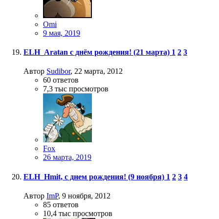
Omi
9 мая, 2019
ELH_Aratan с днём рождения! (21 марта)
1
2
3
Автор
Sudibor
,
22 марта, 2012
60
ответов
7,3 тыс
просмотров
Fox
26 марта, 2019
ELH_Hmit, с днем рождения! (9 ноября)
1
2
3
4
Автор
ImP
,
9 ноября, 2012
85
ответов
10,4 тыс
просмотров