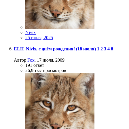
Nivix
25 июля, 2025
ELH_Nivix, с днём рождения! (18 июля)
1
2
3
4
8
Автор
Fox
,
17 июля, 2009
191
ответ
26,9 тыс
просмотров