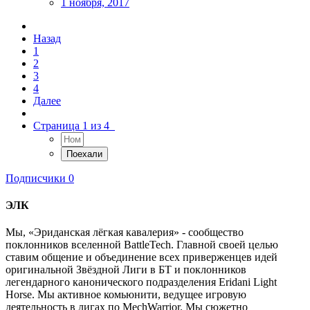
1 ноября, 2017
Назад
1
2
3
4
Далее
Страница 1 из 4
Подписчики
0
ЭЛК
Мы, «Эриданская лёгкая кавалерия» - сообщество
поклонников вселенной BattleTech. Главной своей целью
ставим общение и объединение всех приверженцев идей
оригинальной Звёздной Лиги в БТ и поклонников
легендарного канонического подразделения Eridani Light
Horse. Мы активное комьюнити, ведущее игровую
деятельность в лигах по MechWarrior. Мы сюжетно