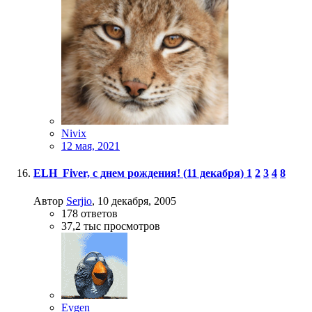
Nivix
12 мая, 2021
ELH_Fiver, с днем рождения! (11 декабря)
1
2
3
4
8
Автор
Serjio
,
10 декабря, 2005
178
ответов
37,2 тыс
просмотров
Evgen