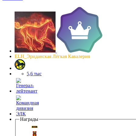
ELH_Эриданская Лёгкая Кавалерия
5,6 тыс
Награды