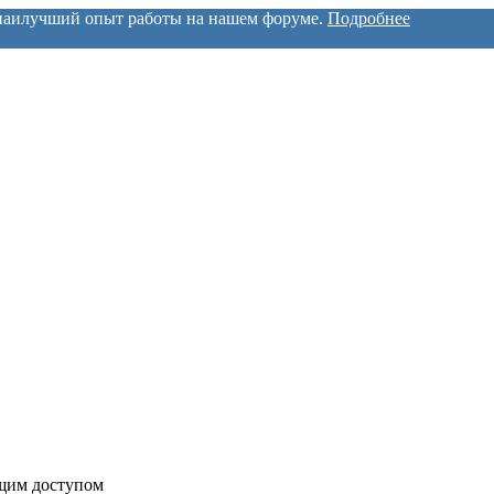
м наилучший опыт работы на нашем форуме.
Подробнее
бщим доступом