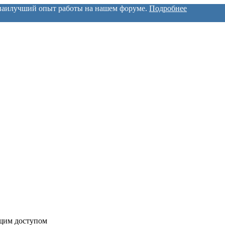
м наилучший опыт работы на нашем форуме.
Подробнее
бщим доступом