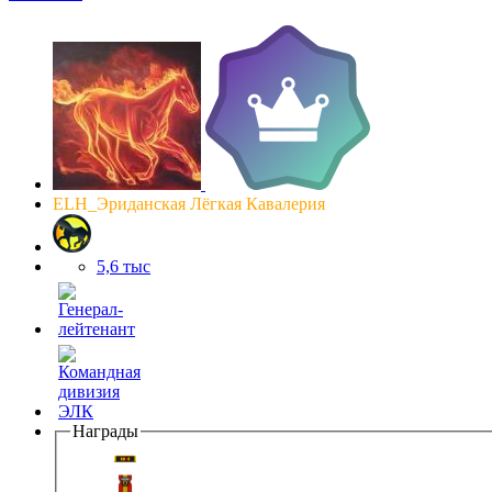
ELH_Эриданская Лёгкая Кавалерия
5,6 тыс
Награды