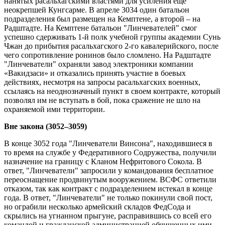
нанятых расальхагскими властями для усиления еще
неокрепшей Кунгсарме. В апреле 3034 один батальон
подразделения был размещен на Кемптене, а второй – на
Радштадте. На Кемптене батальон "Линчевателей" смог
успешно сдерживать 1-й полк учебной группы академии Сунь
Чжан до прибытия расальхагского 2-го кавалерийского, после
чего сопротивление ронинов было сломлено. На Радштадте
"Линчеватели" охраняли завод электроники компании
«Вакидзаси» и отказались принять участие в боевых
действиях, несмотря на запросы расальхагских военных,
ссылаясь на неоднозначный пункт в своем контракте, который
позволял им не вступать в бой, пока сражение не шло на
охраняемой ими территории.
Вне закона (3052–3059)
В конце 3052 года "Линчеватели Винсона", находившиеся в
то время на службе у Федеративного Содружества, получили
назначение на границу с Кланом Нефритового Сокола. В
ответ, "Линчеватели" запросили у командования бесплатное
переоснащение продвинутым вооружением. ВСФС ответили
отказом, так как контракт с подразделением истекал в конце
года. В ответ, "Линчеватели" не только покинули свой пост,
но ограбили несколько армейский складов ФедСода и
скрылись на угнанном прыгуне, расправившись со всей его
командой и гражданской администрацией обчищенных ими