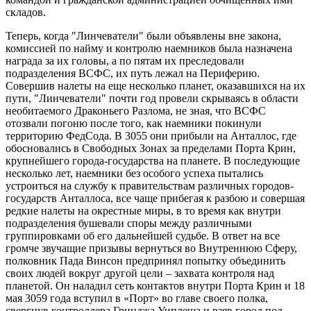
складов.
Теперь, когда "Линчеватели" были объявлены вне закона,
комиссией по найму и контролю наемников была назначена
награда за их головы, а по пятам их преследовали
подразделения ВСФС, их путь лежал на Периферию.
Совершив налеты на еще несколько планет, оказавшихся на их
пути, "Линчеватели" почти год провели скрываясь в области
необитаемого Драконьего Разлома, не зная, что ВСФС
отозвали погоню после того, как наемники покинули
территорию ФедСода. В 3055 они прибыли на Анталлос, где
обосновались в Свободных Зонах за пределами Порта Крин,
крупнейшего города-государства на планете. В последующие
несколько лет, наемники без особого успеха пытались
устроиться на службу к правительствам различных городов-
государств Анталлоса, все чаще прибегая к разбою и совершая
редкие налеты на окрестные миры, в то время как внутри
подразделения бушевали споры между различными
группировками об его дальнейшей судьбе. В ответ на все
громче звучащие призывы вернуться во Внутреннюю Сферу,
полковник Пада Винсон предпринял попытку объединить
своих людей вокруг другой цели – захвата контроля над
планетой. Он наладил сеть контактов внутри Порта Крин и 18
мая 3059 года вступил в «Порт» во главе своего полка,
свергнув контроллера Гринджа Уиплеша и взяв город под