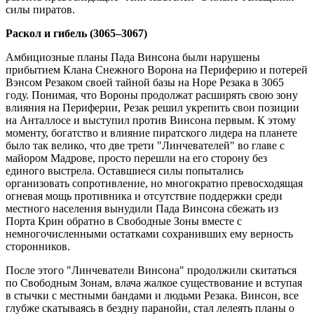
силы пиратов.
Раскол и гибель (3065–3067)
Амбициозные планы Пада Винсона были нарушены
прибытием Клана Снежного Ворона на Периферию и потерей
Вэнсом Резаком своей тайной базы на Норе Резака в 3065
году. Понимая, что Вороны продолжат расширять свою зону
влияния на Периферии, Резак решил укрепить свои позиции
на Анталлосе и выступил против Винсона первым. К этому
моменту, богатство и влияние пиратского лидера на планете
было так велико, что две трети "Линчевателей" во главе с
майором Мадрове, просто перешли на его сторону без
единого выстрела. Оставшиеся силы попытались
организовать сопротивление, но многократно превосходящая
огневая мощь противника и отсутствие поддержки среди
местного населения вынудили Пада Винсона сбежать из
Порта Крин обратно в Свободные Зоны вместе с
немногочисленными остатками сохранивших ему верность
сторонников.
После этого "Линчеватели Винсона" продолжили скитаться
по Свободным Зонам, влача жалкое существование и вступая
в стычки с местными бандами и людьми Резака. Винсон, все
глубже скатываясь в бездну паранойи, стал лелеять планы о