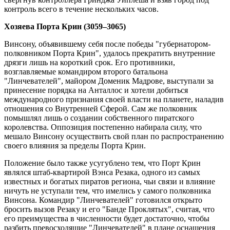
контроль всего в течение нескольких часов.
Хозяева Порта Крин (3059–3065)
Винсону, объявившему себя после победы "губернатором-
полковником Порта Крин", удалось прекратить внутренние
дрязги лишь на короткий срок. Его противники,
возглавляемые командиром второго батальона
"Линчевателей", майором Доменик Мадрове, выступали за
принесение порядка на Анталлос и хотели добиться
международного признания своей власти на планете, наладив
отношения со Внутренней Сферой. Сам же полковник
помышлял лишь о создании собственного пиратского
королевства. Оппозиция постепенно набирала силу, что
мешало Винсону осуществить свой план по распространению
своего влияния за пределы Порта Крин.
Положение было также усугублено тем, что Порт Крин
являлся штаб-квартирой Вэнса Резака, одного из самых
известных и богатых пиратов региона, чьи связи и влияние
ничуть не уступали тем, что имелись у самого полковника
Винсона. Командир "Линчевателей" готовился открыто
бросить вызов Резаку и его "Банде Проклятых", считая, что
его преимущества в численности будет достаточно, чтобы
разбить превосходящие "Линчевателей" в плане оснащения