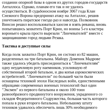
создании опорной базы в одном из других городов-государств
Анталлоса. Однако, планам его так и не удалось
осуществиться. В судьбоносном ноябре 3067 года Клан
Снежного Ворона предпринял атаку на Анталлос, решив
уничтожить пиратское гнездо раз и навсегда. Полковник
Винсон решил воспользоваться хаосом и взять реванш, вновь
попытавшись захватить Порт Крин, но воины 5-го кластера
вороньего крыла просто вырезали "Линчевателей" вместе с
защищавшими город людьми Резака.
Тактика и доступные силы
Когда полк захватил Порт Крин, он состоял из 82 машин,
разделенных на три батальона. Майору Доменик Мадрове
также удалось убедить присоединиться к "Линчевателям"
одну неудачливую роту наемников, усилившую её
собственный второй батальон, и два копья аэрокосмических
истребителей. "Линчеватели" по большей части были
оснащены техникой эпохи Наследных войн, единственными
образцами современных военных технологий был один
"Эксмен" из первого батальона и около 100 тонн
разнообразного продвинутого вооружения, украденного со
складов Федеративного Содружества, большая часть которого
попала в руки второго батальона. Небольшому штату
техников удавалось обеспечить лишь 30% необходимого