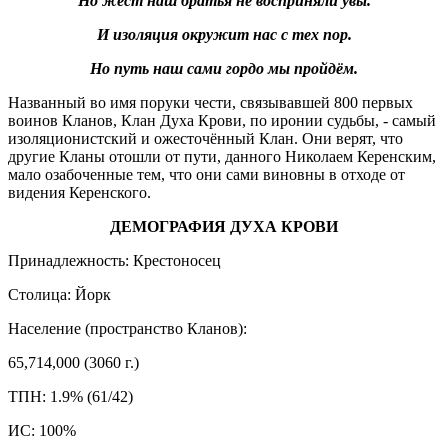
Но жест наш братья не восприняли увы.
И изоляция окружит нас с тех пор.
Но путь наш сами гордо мы пройдём.
Названный во имя поруки чести, связывавшей 800 первых
воинов Кланов, Клан Духа Крови, по иронии судьбы, - самый
изоляционистский и ожесточённый Клан. Они верят, что
другие Кланы отошли от пути, данного Николаем Керенским,
мало озабоченные тем, что они сами виновны в отходе от
видения Керенского.
ДЕМОГРАФИЯ ДУХА КРОВИ
Принадлежность: Крестоносец
Столица: Йорк
Население (пространство Кланов):
65,714,000 (3060 г.)
ТПН: 1.9% (61/42)
ИС: 100%