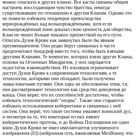
можно отыскать в других кланах. Все касты связаны общим
настроем, воссоздающим чувство братства, некогда
существовавшее по отношению к другим Кланам. Однако это
не помогло избежать тенденции превосходства
вернорождённых над вольнорождёнными, хотя если
вольнорождённый воин доказал свою ценность для общества,
Клан не чинит больше никаких препятствий на его пути.
Описать Духов Крови как замкнутых было бы явным
преуменьшением. Они редко берут связанных и часто
предпочитают бондсреф вместо того, чтобы быть взятыми
другими Кланами. Те немногие, которых взяли другие Кланы,
похожи на Огненных Мандрилов, у них ощущается
недостаток взаимодействия. Их изоляция ограничивает
доступ Духов Крови к современным технологиям, а те
технологии, которыми они обладают, были получены
замысловатыми путями. Они едва ли обеспокоены этим, т.к.
они рассматривают технологию как средство доведения до
конца. Они верят, что их способностей достаточно, чтобы
избежать технологической "опоры". Также они стараются
избежать использования кибернетики и связанных с ней
систем. Они верят, что такие системы умаляют воинский дух,
и несмотря на то, что некоторые из них имеют
кибернетические протезы, и до Войны Поглощения ни один
воин Духов Крови не имел имплантантов улучшенного
изображения (EI) (нейронная сеть, вживляемая МехВоину, что