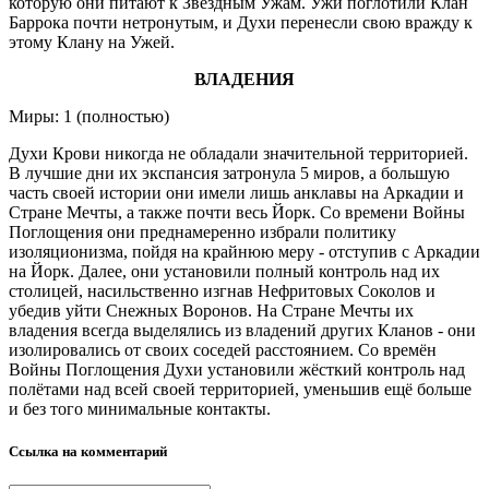
которую они питают к Звёздным Ужам. Ужи поглотили Клан
Баррока почти нетронутым, и Духи перенесли свою вражду к
этому Клану на Ужей.
ВЛАДЕНИЯ
Миры: 1 (полностью)
Духи Крови никогда не обладали значительной территорией.
В лучшие дни их экспансия затронула 5 миров, а большую
часть своей истории они имели лишь анклавы на Аркадии и
Стране Мечты, а также почти весь Йорк. Со времени Войны
Поглощения они преднамеренно избрали политику
изоляционизма, пойдя на крайнюю меру - отступив с Аркадии
на Йорк. Далее, они установили полный контроль над их
столицей, насильственно изгнав Нефритовых Соколов и
убедив уйти Снежных Воронов. На Стране Мечты их
владения всегда выделялись из владений других Кланов - они
изолировались от своих соседей расстоянием. Со времён
Войны Поглощения Духи установили жёсткий контроль над
полётами над всей своей территорией, уменьшив ещё больше
и без того минимальные контакты.
Ссылка на комментарий