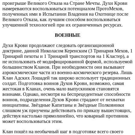
проигрыше Великого Отказа на Стране Мечты. Духи Крови
намереваются воспользоваться потенциалом ПротоМехов,
полученных ими в Испытании Владения на Охотнице после
Великого Отказа, как лучшим способом воспользоваться
улучшенной технологией при их ограниченных ресурсах.
ВОЕННЫЕ
Духи Крови продолжают следовать организационной
доктрине, данной Николасом Керенским (3 Тринария Мехов, 1
Тринарий пехоты и 1 Тринарий транспортов на 1 Кластер), а
не использовать её модифицированной формой, используемой
большинством Кланов. При необходимости они вызывают
аэрокосмические части из военно-космического резерва. Лишь
Клан Адских Лошадей так широко использует традиционных
солдат. Подготовка воинов Духов Крови, возможно, самая
жестокая в Кланах, очень мало выпускников становятся
воинами. Однако, несмотря на беспрецедентные способности
воинов, подразделения Духов Крови страдают от нехватки
инициативы. Звёздные Капитаны и Звёздные Полковники
слишком уж приучены действовать по приказу вышестоящих,
действуя настолько прямолинейно, что коварный противник
может воспользоваться этим.
Клан пошёл на необычный шаг в подготовке всего своего