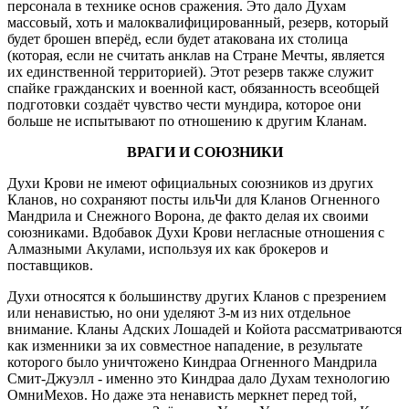
персонала в технике основ сражения. Это дало Духам
массовый, хоть и малоквалифицированный, резерв, который
будет брошен вперёд, если будет атакована их столица
(которая, если не считать анклав на Стране Мечты, является
их единственной территорией). Этот резерв также служит
спайке гражданских и военной каст, обязанность всеобщей
подготовки создаёт чувство чести мундира, которое они
больше не испытывают по отношению к другим Кланам.
ВРАГИ И СОЮЗНИКИ
Духи Крови не имеют официальных союзников из других
Кланов, но сохраняют посты ильЧи для Кланов Огненного
Мандрила и Снежного Ворона, де факто делая их своими
союзниками. Вдобавок Духи Крови негласные отношения с
Алмазными Акулами, используя их как брокеров и
поставщиков.
Духи относятся к большинству других Кланов с презрением
или ненавистью, но они уделяют 3-м из них отдельное
внимание. Кланы Адских Лошадей и Койота рассматриваются
как изменники за их совместное нападение, в результате
которого было уничтожено Киндраа Огненного Мандрила
Смит-Джуэлл - именно это Киндраа дало Духам технологию
ОмниМехов. Но даже эта ненависть меркнет перед той,