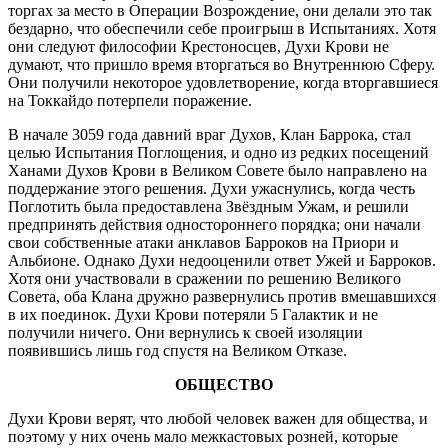
торгах за место в Операции Возрождение, они делали это так
бездарно, что обеспечили себе проигрыш в Испытаниях. Хотя
они следуют философии Крестоносцев, Духи Крови не
думают, что пришло время вторгаться во Внутреннюю Сферу.
Они получили некоторое удовлетворение, когда вторгавшиеся
на Токкайдо потерпели поражение.
В начале 3059 года давний враг Духов, Клан Баррока, стал
целью Испытания Поглощения, и одно из редких посещений
Ханами Духов Крови в Великом Совете было направлено на
поддержание этого решения. Духи ужаснулись, когда честь
Поглотить была предоставлена Звёздным Ужам, и решили
предпринять действия одностороннего порядка; они начали
свои собственные атаки анклавов Барроков на Приори и
Альбионе. Однако Духи недооценили ответ Ужей и Барроков.
Хотя они участвовали в сражении по решению Великого
Совета, оба Клана дружно развернулись против вмешавшихся
в их поединок. Духи Крови потеряли 5 Галактик и не
получили ничего. Они вернулись к своей изоляции
появившись лишь год спустя на Великом Отказе.
ОБЩЕСТВО
Духи Крови верят, что любой человек важен для общества, и
поэтому у них очень мало межкастовых розней, которые