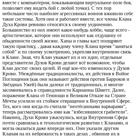
вместе с компьютером, показывающим виртуальное поле боя,
позволяет ему видеть бой с любой точки). С тех пор
небольшое число наиболее агрессивных воинов вживили себе
такие системы. Хотя они и работают вместе, все члены Клана
Духа Крови ревниво относятся к своему уединению.
Большинство из них имеют какое-нибудь хобби, чаще всего -
артистическое, которое они используют как отдушину от
обыденности своей жизни. Ханы и главы каст поощряют
такую практику, , давая каждому члену Клана время "заняться
собой" и по своему усмотрению, укрепляя внутреннюю связь
в Клане. Зная, что Клан уважает их и их идеи, отдельные
представители Духов Крови делают всё возможное, чтобы
Клан достиг своих целей. И ещё кое-что изменилось у Духов
Крови. Убеждённые традиционалисты, их действия в Войне
Поглощения (как они называют действия против Барроков и
Звёздных Ужей) были далеки от традиционных, и многие
засомневались в справедливости Карианны Шмитт. Далее,
поражение Клана от Гениоши в Великом Отказе на Стране
Мечты усилило их стойкое отвращение к Внутренней Сфере.
Тех, кого они когда-то считали "неотёсанными варварами",
теперь рассматривались ими как "взбесившиеся грабители".
Наконец, Духи Крови ужаснулись, когда Внутренняя Сфера
почти сравнялась в технологическом развитии с Кланами, и
могла оказаться даже впереди них. Они указали другим
Кланам на их небрежность в таких делах , обвинив их в