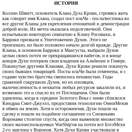
ИСТОРИЯ
Коллин Шмитт, основатель Клана Духа Крови, стремясь жить
как говорит имя Клана, создал пост ильЧи - посла/вестника во
все другие Кланы для укрепления отношений и демонстрации
доброй воли. Их мечта оказалась недолговечной. Они
испытывали некоторую симпатию к Клану Росомахи, и
Барроки призвали к Уничтожению Духов. Этого не
произошло, но было положено начало долгой вражде. Другие
Кланы, в основном Барроки и Мангусты, выбрали Духов
целью своих почти не прекращавшихся набегов, и в конце
концов Духи потеряли свои владения на Альбионе и Гомере.
Покинутые другими Кланами, Духи Крови решили покинуть
своих бывших товарищей. Посты ильЧи были отменены, и с
годами чувство братства сменилось ненавистью. Годы
сражений сокрушили Духов, но их изоляция,
малочисленность и нехваток любых ресурсов закалили их, и
возможно это и спасло их от Поглощения. Они были
удивлены, когда в середине Золотого Века с ними сблизился
Киндраа Смит-Джуэлл, предоставив технологию ОмниМехов
в обмен на землю. Хотя и осторожничая, Духи пошли на
сделку и пошли на подобное соглашение со Снежными
Воронами столетие спустя, когда они выменяли множество
своих малоиспользуемых WarShip'ов на почти все БэтлМехи
2-го эшелона у Воронов. Хотя Духи Крови участвовали в